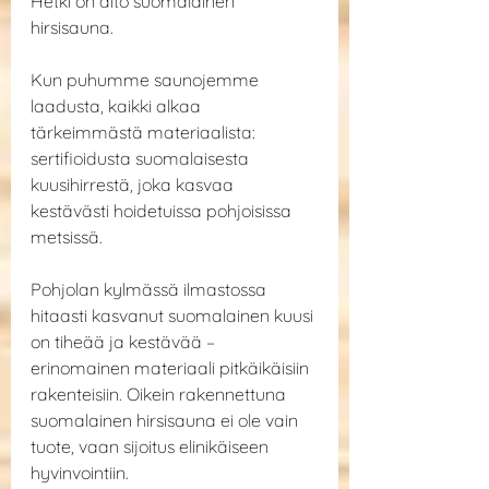
Hetki on aito suomalainen 
hirsisauna.
Kun puhumme saunojemme 
laadusta, kaikki alkaa 
tärkeimmästä materiaalista: 
sertifioidusta suomalaisesta 
kuusihirrestä, joka kasvaa 
kestävästi hoidetuissa pohjoisissa 
metsissä.
Pohjolan kylmässä ilmastossa 
hitaasti kasvanut suomalainen kuusi 
on tiheää ja kestävää – 
erinomainen materiaali pitkäikäisiin 
rakenteisiin. Oikein rakennettuna 
suomalainen hirsisauna ei ole vain 
tuote, vaan sijoitus elinikäiseen 
hyvinvointiin.