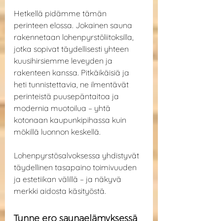
Hetkellä pidämme tämän 
perinteen elossa. Jokainen sauna 
rakennetaan lohenpyrstöliitoksilla, 
jotka sopivat täydellisesti yhteen 
kuusihirsiemme leveyden ja 
rakenteen kanssa. Pitkäikäisiä ja 
heti tunnistettavia, ne ilmentävät 
perinteistä puusepäntaitoa ja 
modernia muotoilua – yhtä 
kotonaan kaupunkipihassa kuin 
mökillä luonnon keskellä.
Lohenpyrstösalvoksessa yhdistyvät 
täydellinen tasapaino toimivuuden 
ja estetiikan välillä – ja näkyvä 
merkki aidosta käsityöstä.
Tunne ero saunaelämyksessä