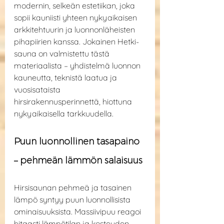
modernin, selkeän estetiikan, joka 
sopii kauniisti yhteen nykyaikaisen 
arkkitehtuurin ja luonnonläheisten 
pihapiirien kanssa. Jokainen Hetki-
sauna on valmistettu tästä 
materiaalista – yhdistelmä luonnon 
kauneutta, teknistä laatua ja 
vuosisataista 
hirsirakennusperinnettä, hiottuna 
nykyaikaisella tarkkuudella.
Puun luonnollinen tasapaino 
– pehmeän lämmön salaisuus
Hirsisaunan pehmeä ja tasainen 
lämpö syntyy puun luonnollisista 
ominaisuuksista. Massiivipuu reagoi 
hitaasti lämpötilan ja kosteuden 