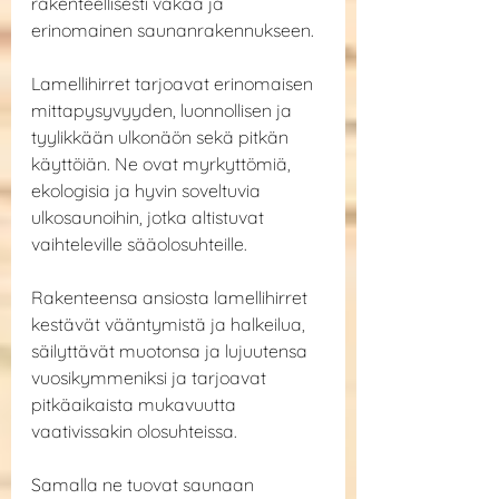
rakenteellisesti vakaa ja 
erinomainen saunanrakennukseen.
Lamellihirret tarjoavat erinomaisen 
mittapysyvyyden, luonnollisen ja 
tyylikkään ulkonäön sekä pitkän 
käyttöiän. Ne ovat myrkyttömiä, 
ekologisia ja hyvin soveltuvia 
ulkosaunoihin, jotka altistuvat 
vaihteleville sääolosuhteille.
Rakenteensa ansiosta lamellihirret 
kestävät vääntymistä ja halkeilua, 
säilyttävät muotonsa ja lujuutensa 
vuosikymmeniksi ja tarjoavat 
pitkäaikaista mukavuutta 
vaativissakin olosuhteissa.
Samalla ne tuovat saunaan 