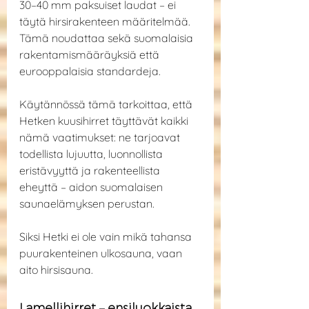
30–40 mm paksuiset laudat – ei 
täytä hirsirakenteen määritelmää. 
Tämä noudattaa sekä suomalaisia 
rakentamismääräyksiä että 
eurooppalaisia standardeja.
Käytännössä tämä tarkoittaa, että 
Hetken kuusihirret täyttävät kaikki 
nämä vaatimukset: ne tarjoavat 
todellista lujuutta, luonnollista 
eristävyyttä ja rakenteellista 
eheyttä – aidon suomalaisen 
saunaelämyksen perustan.
Siksi Hetki ei ole vain mikä tahansa 
puurakenteinen ulkosauna, vaan 
aito hirsisauna.
Lamellihirret – ensiluokkaista 