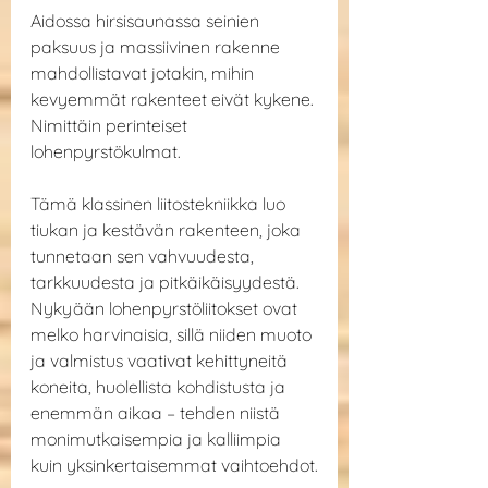
Aidossa hirsisaunassa seinien 
paksuus ja massiivinen rakenne 
mahdollistavat jotakin, mihin 
kevyemmät rakenteet eivät kykene. 
Nimittäin perinteiset 
lohenpyrstökulmat.
Tämä klassinen liitostekniikka luo 
tiukan ja kestävän rakenteen, joka 
tunnetaan sen vahvuudesta, 
tarkkuudesta ja pitkäikäisyydestä. 
Nykyään lohenpyrstöliitokset ovat 
melko harvinaisia, sillä niiden muoto 
ja valmistus vaativat kehittyneitä 
koneita, huolellista kohdistusta ja 
enemmän aikaa – tehden niistä 
monimutkaisempia ja kalliimpia 
kuin yksinkertaisemmat vaihtoehdot.