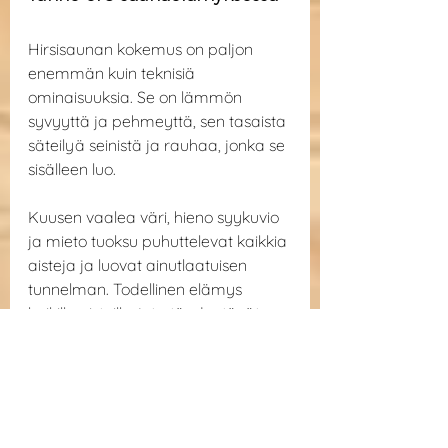
Hirsisaunan kokemus on paljon 
enemmän kuin teknisiä 
ominaisuuksia. Se on lämmön 
syvyyttä ja pehmeyttä, sen tasaista 
säteilyä seinistä ja rauhaa, jonka se 
sisälleen luo.
Kuusen vaalea väri, hieno syykuvio 
ja mieto tuoksu puhuttelevat kaikkia 
aisteja ja luovat ainutlaatuisen 
tunnelman. Todellinen elämys 
kaikille aisteille, jota täydentävät 
havupuun luonnolliset 
antibakteeriset ominaisuudet, 
tunnetut jo pitkään hyvinvointia 
edistävistä vaikutuksistaan.